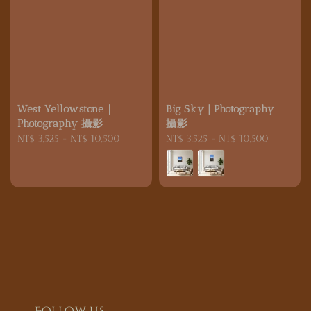
West Yellowstone｜
Big Sky | Photography
Photography 攝影
攝影
Regular
NT$ 3,525
-
NT$ 10,500
Regular
NT$ 3,525
-
NT$ 10,500
price
price