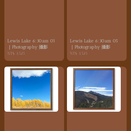
Lewis Lake 6:30am 01
Lewis Lake 6:30am 05
｜Photography 攝影
｜Photography 攝影
Regular
NT$ 3,525
Regular
NT$ 3,525
price
price