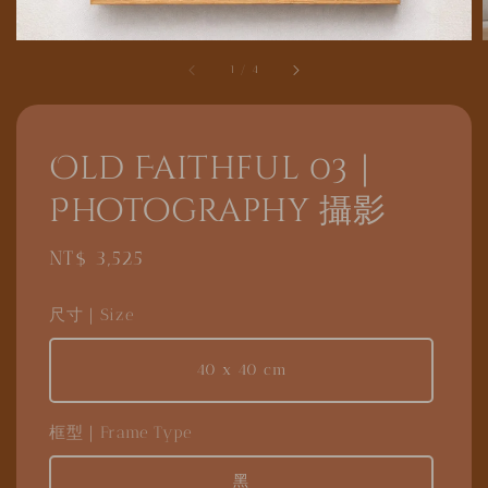
1
/
4
Old Faithful 03｜
Photography 攝影
Regular
NT$ 3,525
price
尺寸｜Size
40 x 40 cm
框型｜Frame Type
黑