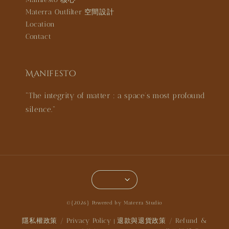
Materra Outfilter 空間設計
Location
Contact
Manifesto
"The integrity of matter : a space’s most profound
silence."
©{2026} Powered by Materra Studio
隱私權政策 / Privacy Policy
退款與退貨政策 / Refund &
|