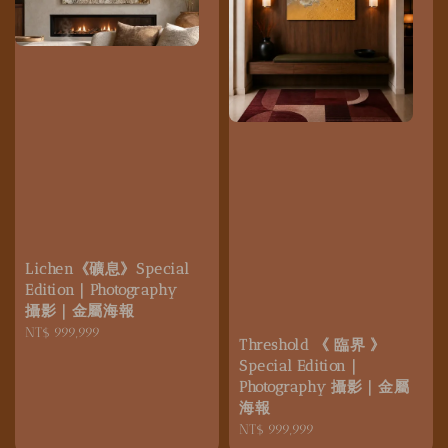
Lichen《礦息》Special
Edition｜Photography
攝影｜金屬海報
Regular
NT$ 999,999
Threshold 《 臨界 》
price
Special Edition｜
Photography 攝影｜金屬
海報
Regular
NT$ 999,999