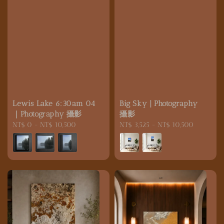
Lewis Lake 6:30am 04
Big Sky | Photography
｜Photography 攝影
攝影
Regular
NT$ 0
-
NT$ 10,500
Regular
NT$ 3,525
-
NT$ 10,500
price
price