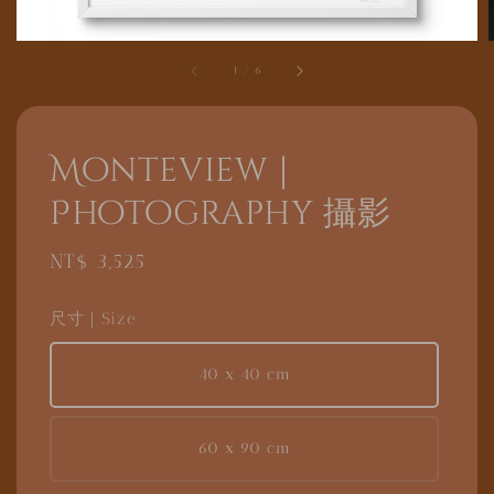
1
/
6
Monteview｜
Photography 攝影
Regular
NT$ 3,525
price
尺寸｜Size
40 x 40 cm
60 x 90 cm