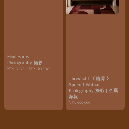
Monteview｜
Photography 攝影
Regular
NT$ 3,525
-
NT$ 10,500
price
Threshold 《 臨界 》
Special Edition｜
Photography 攝影｜金屬
海報
Regular
NT$ 999,999
price