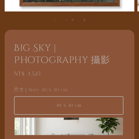
1
/
8
Big Sky |
Photography 攝影
Regular
NT$ 3,525
price
尺寸｜Size
: 40 x 40 cm
40 x 40 cm