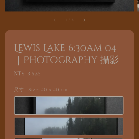
1
/
8
Lewis Lake 6:30am 04
｜Photography 攝影
Regular
NT$ 3,525
price
尺寸｜Size
: 40 x 40 cm