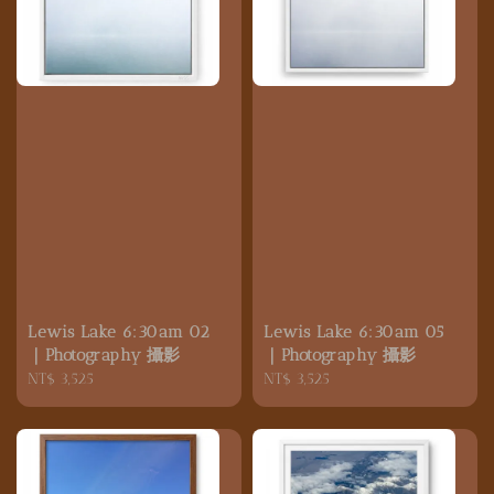
Lewis Lake 6:30am 02
Lewis Lake 6:30am 05
｜Photography 攝影
｜Photography 攝影
Regular
NT$ 3,525
Regular
NT$ 3,525
price
price