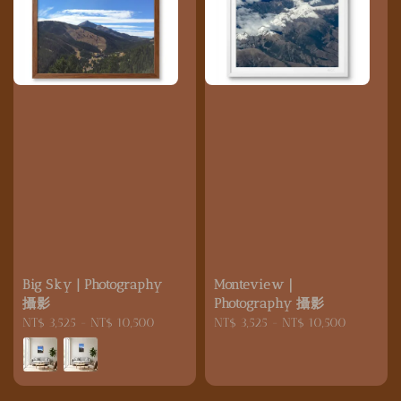
Big Sky | Photography
Monteview｜
攝影
Photography 攝影
Regular
NT$ 3,525
-
NT$ 10,500
Regular
NT$ 3,525
-
NT$ 10,500
price
price