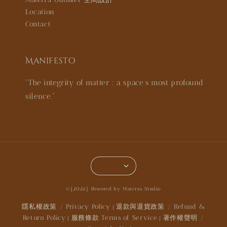
Location
Contact
Manifesto
"The integrity of matter : a space’s most profound
silence."
©{2026} Powered by Materra Studio
隱私權政策 / Privacy Policy
退款與退貨政策 / Refund &
|
Return Policy
服務條款 Terms of Service
著作權聲明 /
|
|