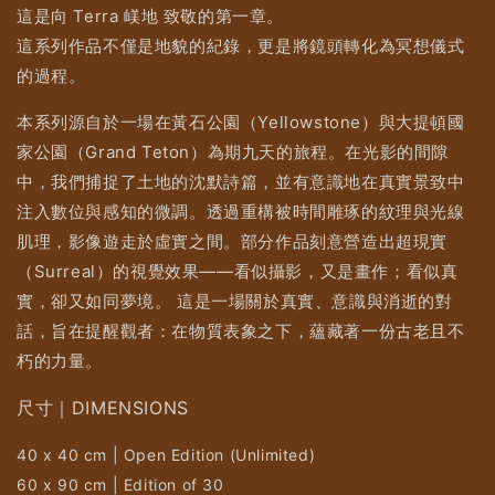
這是向 Terra 嵄地 致敬的第一章。
這系列作品不僅是地貌的紀錄，更是將鏡頭轉化為冥想儀式
的過程。
本系列源自於一場在黃石公園（Yellowstone）與大提頓國
家公園（Grand Teton）為期九天的旅程。在光影的間隙
中，我們捕捉了土地的沈默詩篇，並有意識地在真實景致中
注入數位與感知的微調。透過重構被時間雕琢的紋理與光線
肌理，影像遊走於虛實之間。部分作品刻意營造出超現實
（Surreal）的視覺效果——看似攝影，又是畫作；看似真
實，卻又如同夢境。 這是一場關於真實、意識與消逝的對
話，旨在提醒觀者：在物質表象之下，蘊藏著一份古老且不
朽的力量。
尺寸｜DIMENSIONS
40 x 40 cm | Open Edition (Unlimited)
60 x 90 cm | Edition of 30