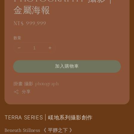
金屬海報
Regular
NT$ 999,999
price
數量
加入購物車
掛畫
攝影
photograph
分享
TERRA SERIES | 嵄地系列攝影創作
《 平靜之下 》
Beneath Stillness