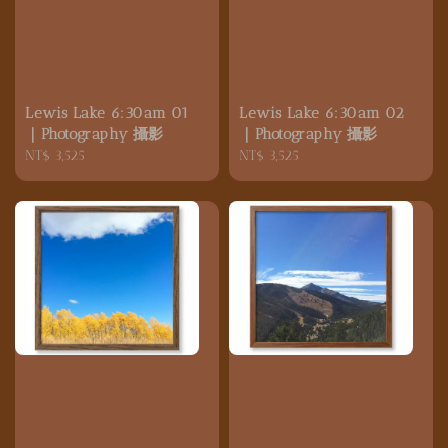
Lewis Lake 6:30am 01
Lewis Lake 6:30am 02
｜Photography 攝影
｜Photography 攝影
Regular
NT$ 3,525
Regular
NT$ 3,525
price
price