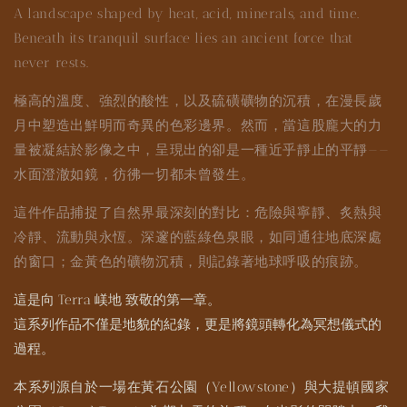
A landscape shaped by heat, acid, minerals, and time.
Beneath its tranquil surface lies an ancient force that
never rests.
極高的溫度、強烈的酸性，以及硫磺礦物的沉積，在漫長歲
月中塑造出鮮明而奇異的色彩邊界。然而，當這股龐大的力
量被凝結於影像之中，呈現出的卻是一種近乎靜止的平靜——
水面澄澈如鏡，彷彿一切都未曾發生。
這件作品捕捉了自然界最深刻的對比：危險與寧靜、炙熱與
冷靜、流動與永恆。深邃的藍綠色泉眼，如同通往地底深處
的窗口；金黃色的礦物沉積，則記錄著地球呼吸的痕跡。
這是向 Terra 嵄地 致敬的第一章。
這系列作品不僅是地貌的紀錄，更是將鏡頭轉化為冥想儀式的
過程。
本系列源自於一場在黃石公園（Yellowstone）與大提頓國家