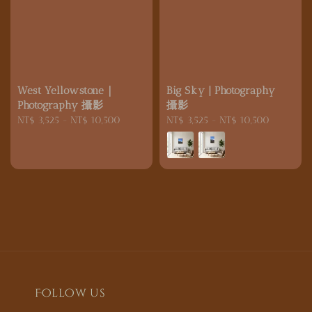
West Yellowstone｜
Big Sky | Photography
Photography 攝影
攝影
Regular
NT$ 3,525
-
NT$ 10,500
Regular
NT$ 3,525
-
NT$ 10,500
price
price
Follow us