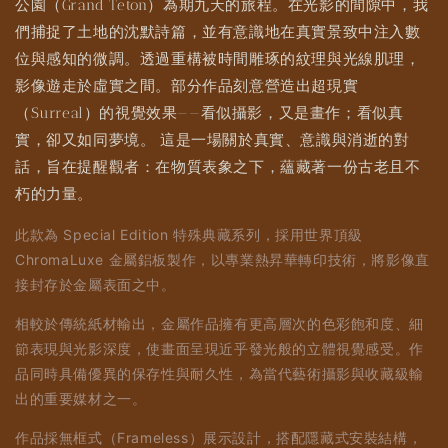
公園（Grand Teton）為期九天的旅程。在光影的間隙中，我
們捕捉了土地的沈默詩篇，並有意識地在真實景致中注入數
位與感知的微調。透過重構被時間雕琢的紋理與光線肌理，
影像遊走於虛實之間。部分作品刻意營造出超現實
（Surreal）的視覺效果——看似攝影，又是畫作；看似真
實，卻又如同夢境。 這是一場關於真實、意識與消逝的對
話，旨在提醒觀者：在物質表象之下，蘊藏著一份古老且不
朽的力量。
此款為 Special Edition 特殊典藏系列，採用世界頂級
ChromaLuxe 金屬鋁板製作，以專業熱昇華轉印技術，將影像直
接封存於金屬表面之中。
相較於傳統紙材輸出，金屬作品擁有更高層次的色彩飽和度、細
節表現與光影深度，使畫面呈現近乎發光般的立體視覺感受。作
品同時具備優異的保存性與耐久性，為當代藝術攝影與收藏級輸
出的重要媒材之一。
作品採無框式（Frameless）展示設計，搭配隱藏式安裝結構，