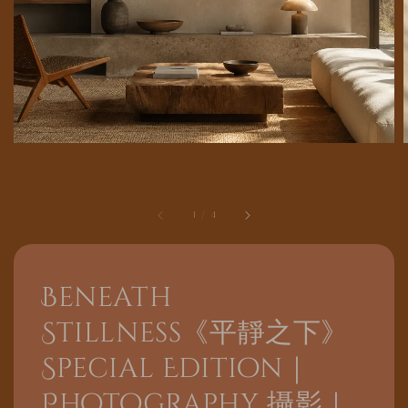
1
/
4
Beneath
Stillness《平靜之下》
Special Edition｜
Photography 攝影｜